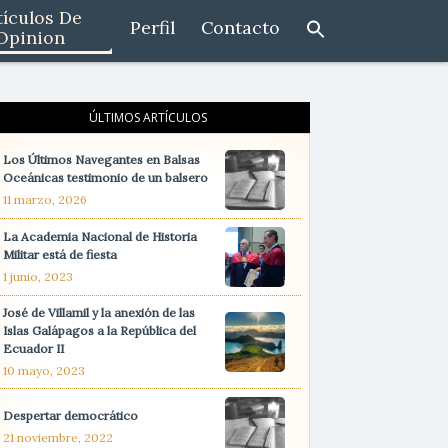
tículos De
Perfil
Contacto
Opinion
ÚLTIMOS ARTÍCULOS
Los Últimos Navegantes en Balsas
Oceánicas testimonio de un balsero
11 marzo, 2026
La Academia Nacional de Historia
Militar está de fiesta
1 junio, 2023
José de Villamil y la anexión de las
Islas Galápagos a la República del
Ecuador II
10 mayo, 2023
Despertar democrático
21 noviembre, 2022