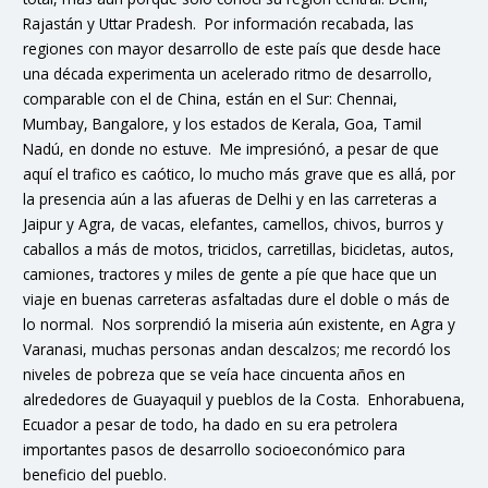
Rajastán y Uttar Pradesh. Por información recabada, las
regiones con mayor desarrollo de este país que desde hace
una década experimenta un acelerado ritmo de desarrollo,
comparable con el de China, están en el Sur: Chennai,
Mumbay, Bangalore, y los estados de Kerala, Goa, Tamil
Nadú, en donde no estuve. Me impresiónó, a pesar de que
aquí el trafico es caótico, lo mucho más grave que es allá, por
la presencia aún a las afueras de Delhi y en las carreteras a
Jaipur y Agra, de vacas, elefantes, camellos, chivos, burros y
caballos a más de motos, triciclos, carretillas, bicicletas, autos,
camiones, tractores y miles de gente a píe que hace que un
viaje en buenas carreteras asfaltadas dure el doble o más de
lo normal. Nos sorprendió la miseria aún existente, en Agra y
Varanasi, muchas personas andan descalzos; me recordó los
niveles de pobreza que se veía hace cincuenta años en
alrededores de Guayaquil y pueblos de la Costa. Enhorabuena,
Ecuador a pesar de todo, ha dado en su era petrolera
importantes pasos de desarrollo socioeconómico para
beneficio del pueblo.