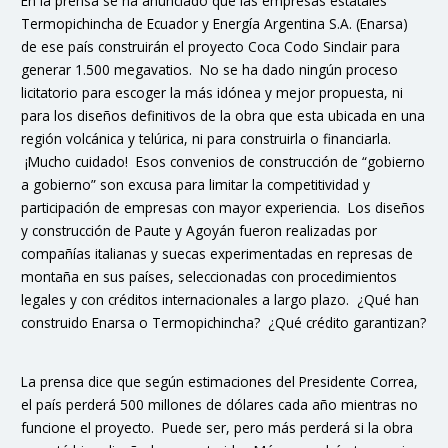
En la prensa se ha anunciado que las empresas estatales
Termopichincha de Ecuador y Energía Argentina S.A. (Enarsa)
de ese país construirán el proyecto Coca Codo Sinclair para
generar 1.500 megavatios. No se ha dado ningún proceso
licitatorio para escoger la más idónea y mejor propuesta, ni
para los diseños definitivos de la obra que esta ubicada en una
región volcánica y telúrica, ni para construirla o financiarla.
¡Mucho cuidado! Esos convenios de construcción de “gobierno
a gobierno” son excusa para limitar la competitividad y
participación de empresas con mayor experiencia. Los diseños
y construcción de Paute y Agoyán fueron realizadas por
compañías italianas y suecas experimentadas en represas de
montaña en sus países, seleccionadas con procedimientos
legales y con créditos internacionales a largo plazo. ¿Qué han
construido Enarsa o Termopichincha? ¿Qué crédito garantizan?
La prensa dice que según estimaciones del Presidente Correa,
el país perderá 500 millones de dólares cada año mientras no
funcione el proyecto. Puede ser, pero más perderá si la obra