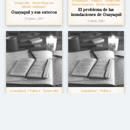
Actualidad / Politica
Desarrollo
Desarrollo
Diario Expreso
Diario Expreso
Medio Ambiente
Medio Ambiente
El problema de las
Guayaquil y sus esteros
inundaciones de Guayaquil
29 junio, 1987
9 abril, 1987
Actualidad / Politica
Desarrollo
Actualidad / Politica
Diario Expreso
Medio Ambiente
Ciudadania
Diario Expreso
La Ciudad y su entorno
Los momentos actuales
25 agosto, 1986
25 septiembre, 1979
...
5
6
7
8
9