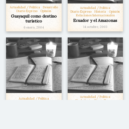
Actualidad / Politica
Desarrollo
Actualidad / Politica
Diario Expreso
Opinión
Diario Expreso
Historia
Opinión
Relaciones Internacionales
Guayaquil como destino
Ecuador y el Amazonas
turístico
14 octubre, 2003
6 enero, 2004
Actualidad / Politica
Actualidad / Politica
Ciudadania
Diario Expreso
Diario Expreso
Opinión
Opinión
Cobro de deudas
Diálogo nacional
22 junio, 2003
14 febrero, 2003