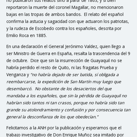
no publicaron sus relatos sino a partir de 1863, y si bien
reportaron la muerte del coronel Magallar, no mencionaron
bajas en las tropas de ambos bandos. El relato del español
confirma la astucia y sagacidad con que actuaron los patriotas,
y la rudeza de Escobedo contra los españoles, descrita por
Emilio Roca en 1885.
En una declaración el General Jerónimo Valdez, quien llego a
ser Ministro de Guerra en España, resalta la trascendencia del 9
de octubre. Dice que sin la insurrección de Guayaquil no se
habría perdido el resto de Quito, ni las fragatas Prueba y
Venganza y
“no habría dejado de ser batida, sí obligada a
reembarcarse, la expedición de San Martín muy luego que
desembarcó. No obstante de los desaciertos del que
mandaba a los españoles, que sin la pérdida de Guayaquil no
habrían sido tantos ni tan crasos, porque no habría sido tan
grande su atolondramiento y confusión y por consecuencia tan
general la desconfianza de los que obedecían.”
Felicitamos a la ANH por la publicación y esperamos que el
trabajo investigativo de Don Enrique Muñoz sea imitado por