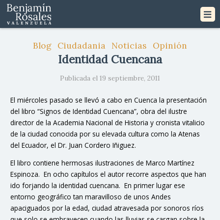
Blog
Ciudadania
Noticias
Opinión
Identidad Cuencana
Publicada el 19 septiembre, 2011
El miércoles pasado se llevó a cabo en Cuenca la presentación
del libro “Signos de Identidad Cuencana”, obra del ilustre
director de la Academia Nacional de Historia y cronista vitalicio
de la ciudad conocida por su elevada cultura como la Atenas
del Ecuador, el Dr. Juan Cordero Iñiguez.
El libro contiene hermosas ilustraciones de Marco Martínez
Espinoza. En ocho capítulos el autor recorre aspectos que han
ido forjando la identidad cuencana. En primer lugar ese
entorno geográfico tan maravilloso de unos Andes
apaciguados por la edad, ciudad atravesada por sonoros ríos
que solo se embravecen cuando las lluvias se cargan sobre la