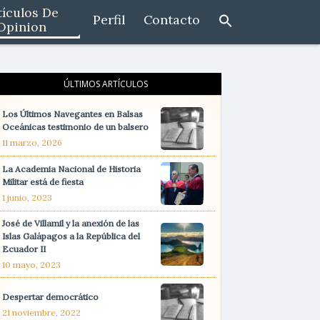
tículos De
Perfil
Contacto
Opinion
ÚLTIMOS ARTÍCULOS
Los Últimos Navegantes en Balsas
Oceánicas testimonio de un balsero
11 marzo, 2026
La Academia Nacional de Historia
Militar está de fiesta
1 junio, 2023
José de Villamil y la anexión de las
Islas Galápagos a la República del
Ecuador II
10 mayo, 2023
Despertar democrático
21 noviembre, 2022