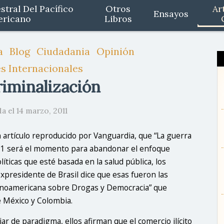
stral Del Pacífico
Otros
Ar
Ensayos
ericano
Libros
a
Blog
Ciudadania
Opinión
s Internacionales
riminalización
a el 14 marzo, 2011
artículo reproducido por Vanguardia, que “La guerra
011 será el momento para abandonar el enfoque
ticas que esté basada en la salud pública, los
presidente de Brasil dice que esas fueron las
Latinoamericana sobre Drogas y Democracia” que
e México y Colombia.
ar de paradigma, ellos afirman que el comercio ilícito