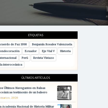
ETIQUETAS
cuerdo de Paz 1998
Benjamín Rosales Valenzuela
ondecoración
Ecuador
Eje Vial V
Historia
nternacional
Perú
Revista Vistazo
ía interoceánica
ÚLTIMOS ARTÍCULOS
os Últimos Navegantes en Balsas
ceánicas testimonio de un balsero
1 marzo, 2026
a Academia Nacional de Historia Militar