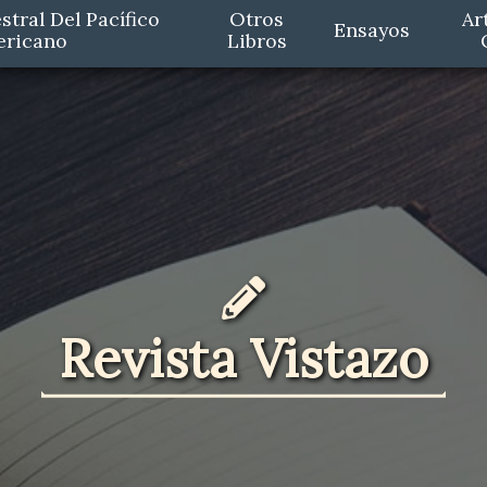
stral Del Pacífico
Otros
Ar
Ensayos
ericano
Libros
Revista Vistazo