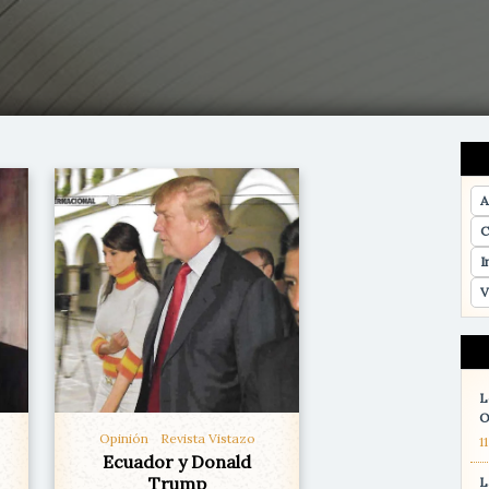
A
C
I
V
L
O
Opinión
Revista Vistazo
1
Ecuador y Donald
Trump
L